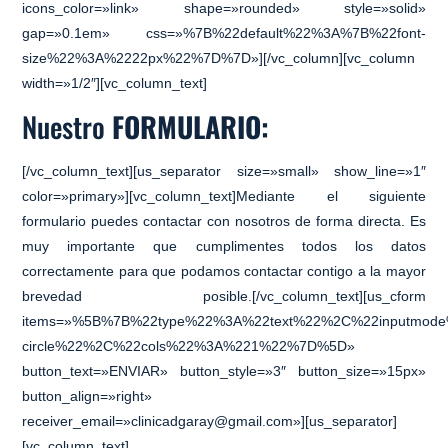
icons_color=»link» shape=»rounded» style=»solid»
gap=»0.1em» css=»%7B%22default%22%3A%7B%22font-
size%22%3A%2222px%22%7D%7D»][/vc_column][vc_column
width=»1/2″][vc_column_text]
Nuestro
FORMULARIO:
[/vc_column_text][us_separator size=»small» show_line=»1″
color=»primary»][vc_column_text]Mediante el siguiente
formulario puedes contactar con nosotros de forma directa. Es
muy importante que
cumplimentes todos los datos
correctamente
para que podamos contactar contigo a la mayor
brevedad posible.[/vc_column_text][us_cform
items=»%5B%7B%22type%22%3A%22text%22%2C%22inputmod
circle%22%2C%22cols%22%3A%221%22%7D%5D»
button_text=»ENVIAR» button_style=»3″ button_size=»15px»
button_align=»right»
receiver_email=»clinicadgaray@gmail.com»][us_separator]
[vc_column_text]