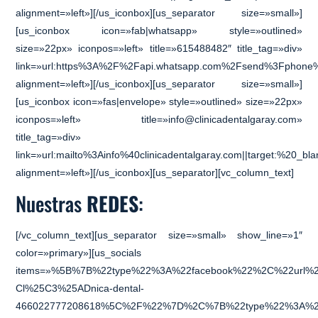
alignment=»left»][/us_iconbox][us_separator size=»small»]
[us_iconbox icon=»fab|whatsapp» style=»outlined»
size=»22px» iconpos=»left» title=»615488482″ title_tag=»div»
link=»url:https%3A%2F%2Fapi.whatsapp.com%2Fsend%3Fphone%
alignment=»left»][/us_iconbox][us_separator size=»small»]
[us_iconbox icon=»fas|envelope» style=»outlined» size=»22px»
iconpos=»left» title=»info@clinicadentalgaray.com»
title_tag=»div»
link=»url:mailto%3Ainfo%40clinicadentalgaray.com||target:%20_bla
alignment=»left»][/us_iconbox][us_separator][vc_column_text]
Nuestras
REDES
:
[/vc_column_text][us_separator size=»small» show_line=»1″
color=»primary»][us_socials
items=»%5B%7B%22type%22%3A%22facebook%22%2C%22url%
Cl%25C3%25ADnica-dental-
466022777208618%5C%2F%22%7D%2C%7B%22type%22%3A%22t