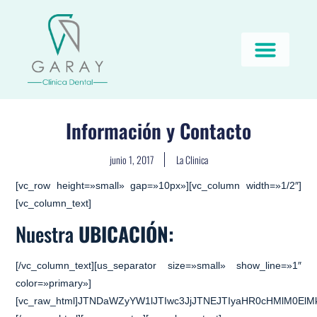
Información y Contacto
junio 1, 2017
La Clinica
[vc_row height=»small» gap=»10px»][vc_column width=»1/2″]
[vc_column_text]
Nuestra
UBICACIÓN:
[/vc_column_text][us_separator size=»small» show_line=»1″
color=»primary»]
[vc_raw_html]JTNDaWZyYW1lJTIwc3JjJTNEJTIyaHR0cHMlM