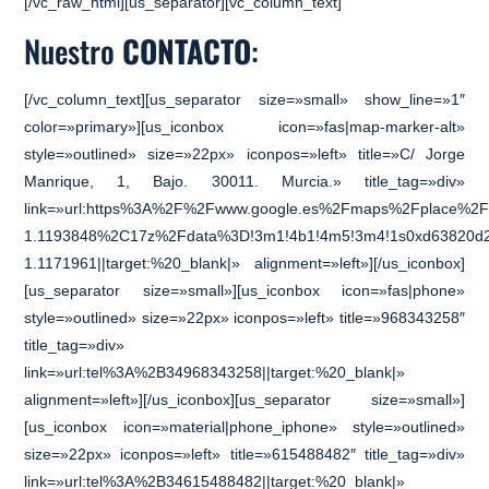
[/vc_raw_html][us_separator][vc_column_text]
Nuestro
CONTACTO
:
[/vc_column_text][us_separator size=»small» show_line=»1″
color=»primary»][us_iconbox icon=»fas|map-marker-alt»
style=»outlined» size=»22px» iconpos=»left» title=»C/ Jorge
Manrique, 1, Bajo. 30011. Murcia.» title_tag=»div»
link=»url:https%3A%2F%2Fwww.google.es%2Fmaps%2Fplace
1.1193848%2C17z%2Fdata%3D!3m1!4b1!4m5!3m4!1s0xd63820d2
1.1171961||target:%20_blank|» alignment=»left»][/us_iconbox]
[us_separator size=»small»][us_iconbox icon=»fas|phone»
style=»outlined» size=»22px» iconpos=»left» title=»968343258″
title_tag=»div»
link=»url:tel%3A%2B34968343258||target:%20_blank|»
alignment=»left»][/us_iconbox][us_separator size=»small»]
[us_iconbox icon=»material|phone_iphone» style=»outlined»
size=»22px» iconpos=»left» title=»615488482″ title_tag=»div»
link=»url:tel%3A%2B34615488482||target:%20_blank|»