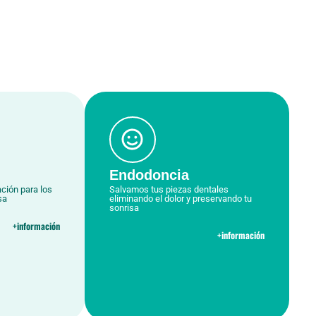
Endodoncia
ción para los
Salvamos tus piezas dentales
sa
eliminando el dolor y preservando tu
sonrisa
+información
+información