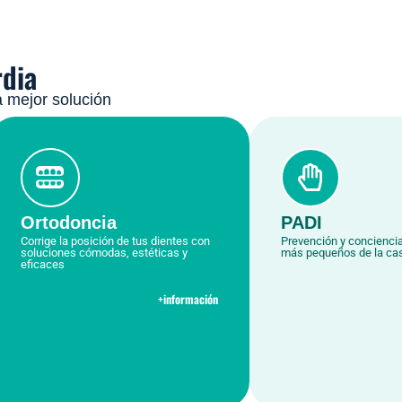
rdia
a mejor solución
Ortodoncia
PADI
Corrige la posición de tus dientes con
Prevención y conciencia
soluciones cómodas, estéticas y
más pequeños de la ca
eficaces
+información