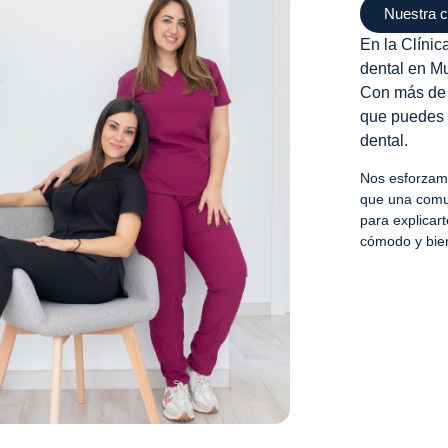
Nuestra c
En la Clíni
dental en Mu
Con más de 1
que puedes 
dental.
Nos esforzamo
que una comun
para explicar
cómodo y bie