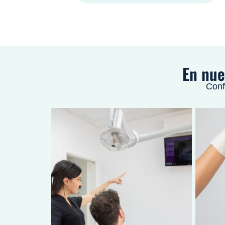
En nue
Conf